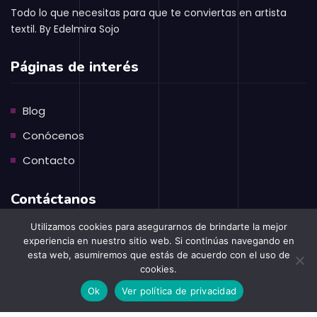
Todo lo que necesitas para que te conviertas en artista
textil. By Edelmira Sojo
Páginas de interés
Blog
Conócenos
Contacto
Contáctanos
Utilizamos cookies para asegurarnos de brindarte la mejor
experiencia en nuestro sitio web. Si continúas navegando en
Berna, Suiza.
esta web, asumiremos que estás de acuerdo con el uso de
+41782267181
cookies.
Ok
Ver política de privacidad
escreatextil@gmail.com