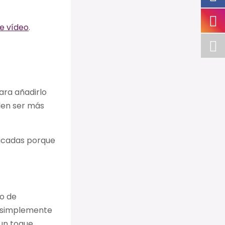
e vídeo
.
ara añadirlo
len ser más
licadas porque
o de
 o simplemente
 un toque