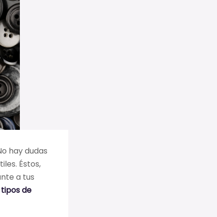
 No hay dudas
les. Éstos,
ante a tus
s
tipos de