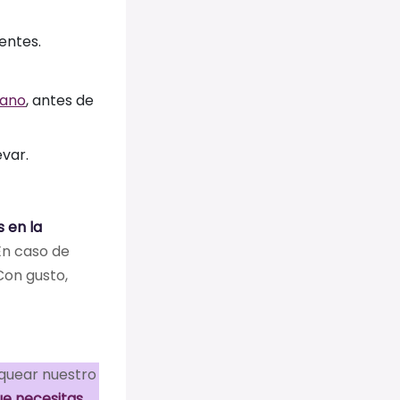
lentes.
mano
, antes de
evar.
 en la
En caso de
 Con gusto,
quear nuestro
ue necesitas