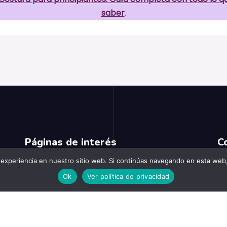
saber
.
Páginas de interés
C
r experiencia en nuestro sitio web. Si continúas navegando en esta we
Blog
Ok
Ver política de privacidad
jo
Conócenos
Contacto