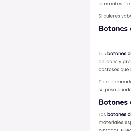
diferentes te
SI quieres sa
Botones 
Los
botones d
en jeans y pr
costosos que l
Te recomendam
su peso puede 
Botones 
Los
botones d
materiales esp
pintados. Pue