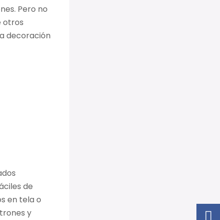
ones. Pero no
e otros
la decoración
ados
áciles de
s en tela o
trones y