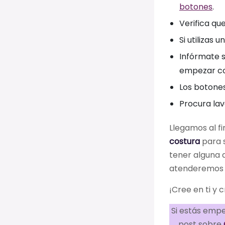
botones
.
Verifica qu
Si utilizas 
Infórmate s
empezar co
Los botones
Procura lav
Llegamos al fi
costura
para s
tener alguna 
atenderemos t
¡Cree en ti y 
Si estás emp
post sobre