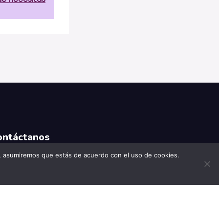
ontáctanos
b, asumiremos que estás de acuerdo con el uso de cookies.
Berna, Suiza.
+41782267181
escreatextil@gmail.com