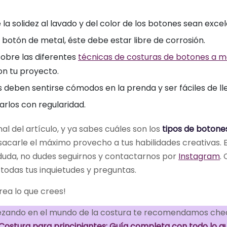
e la solidez al lavado y del color de los botones sean exce
un botón de metal, éste debe estar libre de corrosión.
obre las diferentes
técnicas de costuras de botones a 
n tu proyecto.
 deben sentirse cómodos en la prenda y ser fáciles de ll
arlos con regularidad.
nal del artículo, y ya sabes cuáles son los
tipos de botones
acarle el máximo provecho a tus habilidades creativas. 
duda, no dudes seguirnos y contactarnos por
Instagram
.
odas tus inquietudes y preguntas.
crea lo que crees!
ezando en el mundo de la costura te recomendamos che
Costura para principiantes: Guía completa con todo lo q