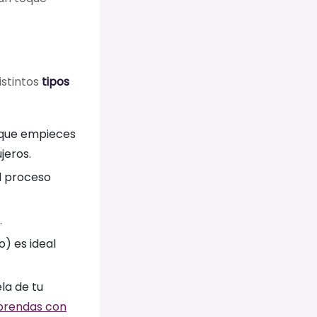
istintos
tipos
s que empieces
jeros.
el proceso
.
) es ideal
la de tu
 prendas con