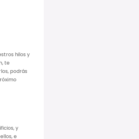
tros hilos y
, te
rlos, podrás
próximo
icios, y
ellos, e