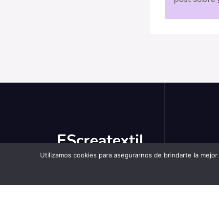
EScreatextil
Utilizamos cookies para asegurarnos de brindarte la mejo
Todo lo que necesitas para que te
conviertas en artista textil. By Edelmira So