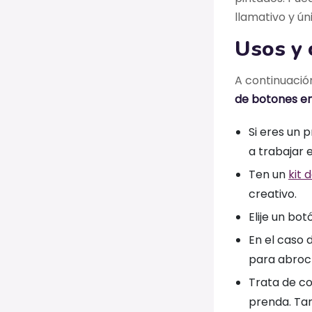
llamativo y ún
Usos y 
A continuació
de botones en
Si eres un p
a trabajar 
Ten un
kit 
creativo.
Elije un bo
En el caso 
para abrocha
Trata de co
prenda. Tam