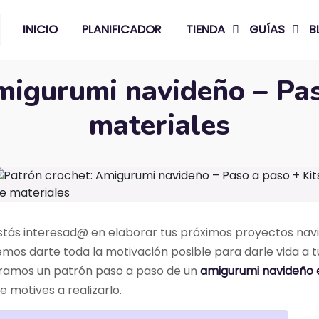
INICIO
PLANIFICADOR
TIENDA
GUÍAS
B
migurumi navideño – Pas
materiales
stás interesad@ en elaborar tus próximos proyectos nav
emos darte toda la motivación posible para darle vida a tu
aramos un
patrón paso a paso de un
amigurumi navideño
e motives a realizarlo.