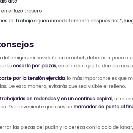
io alto
 en el lazo trasero
iones de trabajo siguen inmediatamente después del *, lue
s
consejos
ón del amigurumi navideño en crochet, deberás ir poco a
eberás
coserlo por piezas
, en el orden que te damos más a
rte por la tensión ejercida
, lo más importante es que 
s. De esta manera, evitarás que sea visible el relleno.
trabajarlas en redondos y en un continuo espiral
, al men
ario. Es conveniente que uses un
marcador de punto al fin
rar las piezas del pudín y la cereza con la cola de lana y 