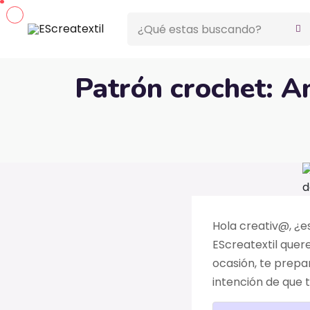
Patrón crochet: A
Hola creativ@, ¿e
EScreatextil quer
ocasión, te prep
intención de que t