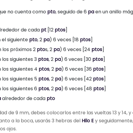
 que no cuenta como
pto
, seguido de 6
pa
en un anillo mág
lrededor de cada
pt
[12
ptos
]
 el siguiente
pto
, 2
pa
) 6 veces [18
ptos
]
 los próximos 2
pto
s, 2
pa
) 6 veces [24
ptos
]
 los siguientes 3
ptos
, 2
pa
) 6 veces [30
ptos
]
 los siguientes 4
ptos
, 2
pa
) 6 veces [36
ptos
]
 los siguientes 5
ptos
, 2
pa
) 6 veces [42
ptos
]
 los siguientes 6
ptos
, 2
pa
) 6 veces [48
ptos
]
a
alrededor de cada
pto
dad de 9 mm, debes colocarlos entre las vueltas 13 y 14, y
anto a la boca, usarás 3 hebras del
Hilo E
y seguidamente,
os ojos.