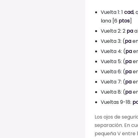
Vuelta 1: 1
cad
,
lana [6
ptos
]
Vuelta 2: 2
pa
a
Vuelta 3: (
pa
en
Vuelta 4: (
pa
en
Vuelta 5: (
pa
en
Vuelta 6: (
pa
en
Vuelta 7: (
pa
en
Vuelta 8: (
pa
en
Vueltas 9-18:
p
Los ojos de seguri
separación. En cu
pequeña V entre l