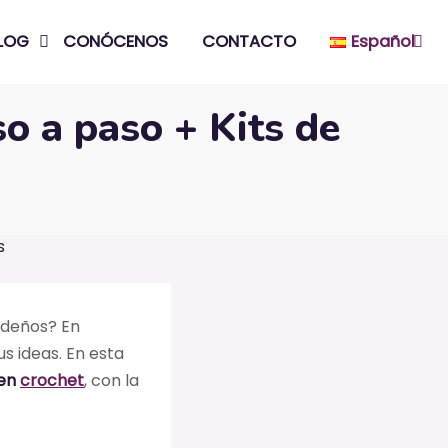
LOG
CONÓCENOS
CONTACTO
Español
o a paso + Kits de
ideños? En
s ideas. En esta
 en
crochet
, con la