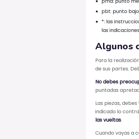
pma: punto med
pbt: punto bajo
*: las instrucc
las indicacione
Algunos 
Para la realizaci
de sus partes. D
No debes preocupa
puntadas apretada
Las piezas, debes
indicado lo contr
las vueltas
.
Cuando vayas a cer