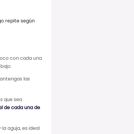
go repite según
 poco con cada una
bajo.
mantengas las
os que sea
al de cada una de
la aguja, es ideal