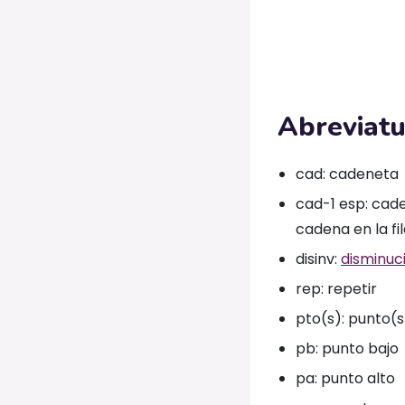
Abreviatu
cad: cadeneta
cad-1 esp: cade
cadena en la fi
disinv:
disminuci
rep: repetir
pto(s): punto(s
pb: punto bajo
pa: punto alto