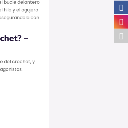
 el bucle delantero
l hilo y el agujero
, asegurándola con
chet? –
e del crochet, y
agonistas.