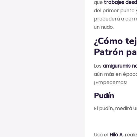
que
trabajes desd
del primer punto y 
procederá a cerrar
un nudo.
¿Cómo tej
Patrón pa
Los
amigurumis n
aún más en épocas
¡Empecemos!
Pudín
El pudín, medirá 
Usa el
Hilo A
, real